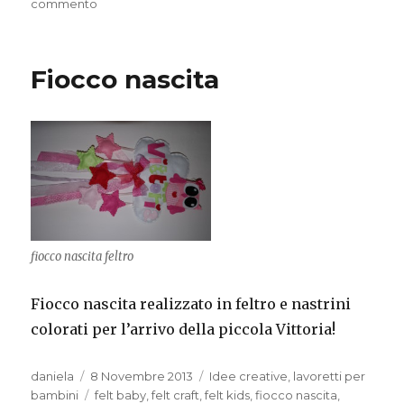
su
commento
Fiocco
di
neve
Fiocco nascita
con
riciclo
lattine
fiocco nascita feltro
Fiocco nascita realizzato in feltro e nastrini
colorati per l’arrivo della piccola Vittoria!
Autore
Pubblicato
Categorie
daniela
8 Novembre 2013
Idee creative
,
lavoretti per
il
Tag
bambini
felt baby
,
felt craft
,
felt kids
,
fiocco nascita
,