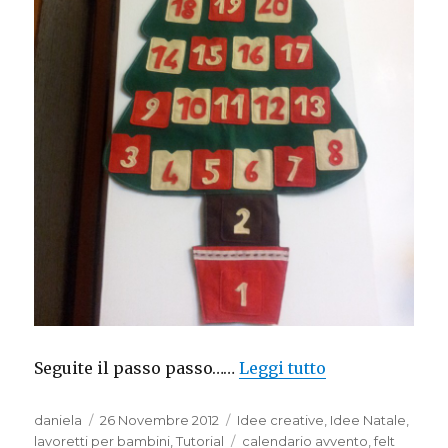
“Calendario Av
Seguite il passo passo……
Leggi tutto
Autore
Pubblicato
Categorie
daniela
26 Novembre 2012
Idee creative
,
Idee Natale
,
il
Tag
lavoretti per bambini
,
Tutorial
calendario avvento
,
felt