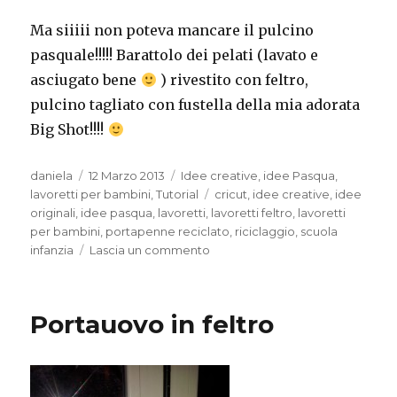
Ma siiiii non poteva mancare il pulcino
pasquale!!!!! Barattolo dei pelati (lavato e
asciugato bene
) rivestito con feltro,
pulcino tagliato con fustella della mia adorata
Big Shot!!!!
Autore
Pubblicato
Categorie
daniela
12 Marzo 2013
Idee creative
,
idee Pasqua
,
il
Tag
lavoretti per bambini
,
Tutorial
cricut
,
idee creative
,
idee
originali
,
idee pasqua
,
lavoretti
,
lavoretti feltro
,
lavoretti
per bambini
,
portapenne reciclato
,
riciclaggio
,
scuola
su
infanzia
Lascia un commento
Portapenne
decorato
in
Portauovo in feltro
feltro