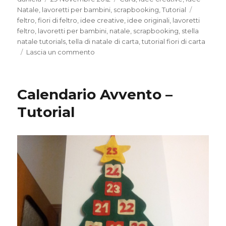
il
Tag
Natale
,
lavoretti per bambini
,
scrapbooking
,
Tutorial
feltro
,
fiori di feltro
,
idee creative
,
idee originali
,
lavoretti
feltro
,
lavoretti per bambini
,
natale
,
scrapbooking
,
stella
natale tutorials
,
tella di natale di carta
,
tutorial fiori di carta
su
Lascia un commento
Tutorial
–
decorazione
Calendario Avvento –
stella
di
Tutorial
Natale