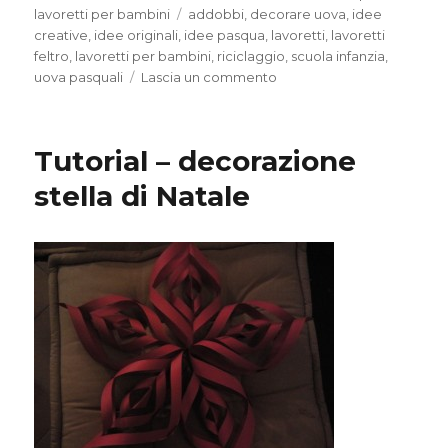
il
Tag
lavoretti per bambini
addobbi
,
decorare uova
,
idee
creative
,
idee originali
,
idee pasqua
,
lavoretti
,
lavoretti
feltro
,
lavoretti per bambini
,
riciclaggio
,
scuola infanzia
,
su
uova pasquali
Lascia un commento
Pecora
–
decorazione
Tutorial – decorazione
per
pasqua
stella di Natale