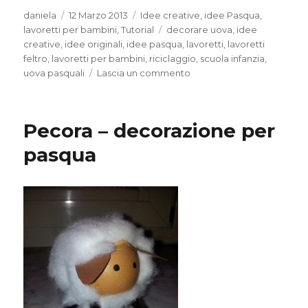
Autore
Pubblicato
Categorie
daniela
12 Marzo 2013
Idee creative
,
idee Pasqua
,
il
Tag
lavoretti per bambini
,
Tutorial
decorare uova
,
idee
creative
,
idee originali
,
idee pasqua
,
lavoretti
,
lavoretti
feltro
,
lavoretti per bambini
,
riciclaggio
,
scuola infanzia
,
su
uova pasquali
Lascia un commento
Portauovo
in
feltro
Pecora – decorazione per
pasqua