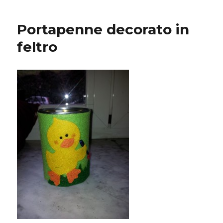
divertente
–
Portapenne decorato in
porta
spilli/bottoni
feltro