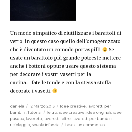
Un modo simpatico di riutilizzare i barattoli di
vetro, in questo caso quello dell’omogenizzato
che è diventato un comodo portaspilli
Se
usate un barattolo più grande potreste mettere
anche i bottoni oppure usare questo sistema
per decorare i vostri vasetti per la
cucina…..fate le tende e con la stessa stoffa
decorate i vasetti
Autore
Pubblicato
Categorie
daniela
12 Marzo 2013
Idee creative
,
lavoretti per
il
Tag
bambini
,
Tutorial
feltro
,
idee creative
,
idee originali
,
idee
pasqua
,
lavoretti
,
lavoretti feltro
,
lavoretti per bambini
,
su
riciclaggio
,
scuola infanzia
Lascia un commento
Riciclo