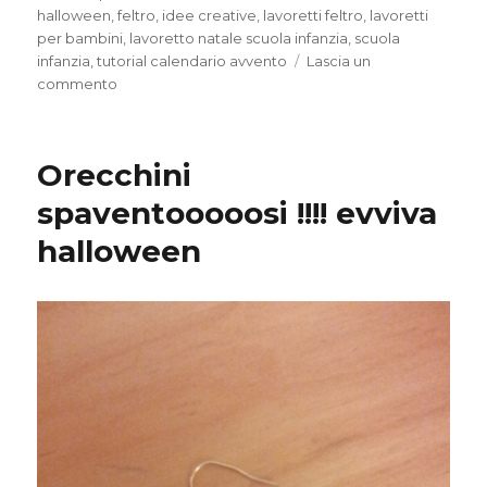
halloween
,
feltro
,
idee creative
,
lavoretti feltro
,
lavoretti
per bambini
,
lavoretto natale scuola infanzia
,
scuola
infanzia
,
tutorial calendario avvento
Lascia un
su
commento
Calendario
Avvento
–
Orecchini
Tutorial
spaventooooosi !!!! evviva
halloween