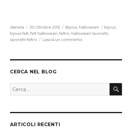
Autore
Pubblicato
Categorie
Tag
daniela
30 Ottobre 2012
Bijoux
,
halloween
bijoux
,
il
bijoux felt
,
felt halloween
,
feltro
,
halloween lavoretti
,
su
lavoretti feltro
Lascia un commento
Orecchini
spaventooooosi
!!!!
evviva
halloween
CERCA NEL BLOG
CER
Cerca:
ARTICOLI RECENTI