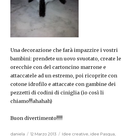
Una decorazione che farà impazzire i vostri
bambini: prendete un uovo svuotato, create le
orecchie con del cartoncino marrone e
attaccatele ad un estremo, poi ricoprite con
cotone idrofilo e attaccate con gambine dei
pezzetti di codini di ciniglia (io così li
chiamo!!!ahahah)
Buon divertimento!!!!!
Autore
Pubblicato
Categorie
daniela
12 Marzo 2013
Idee creative
,
idee Pasqua
,