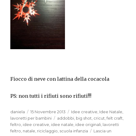
Fiocco di neve con lattina della cocacola
PS: non tutti i rifiuti sono rifiuti!!!
Autore
Pubblicato
Categorie
daniela
15 Novembre 2013
Idee creative
,
Idee Natale
,
il
Tag
lavoretti per bambini
addobbi
,
big shot
,
cricut
,
felt craft
,
feltro
,
idee creative
,
idee natale
,
idee originali
,
lavoretti
feltro
,
natale
,
riciclaggio
,
scuola infanzia
Lascia un