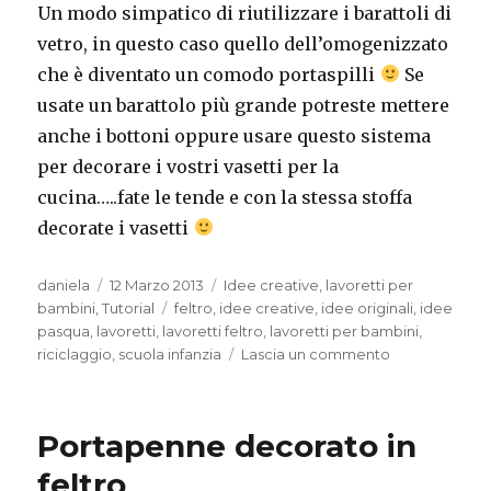
Un modo simpatico di riutilizzare i barattoli di
vetro, in questo caso quello dell’omogenizzato
che è diventato un comodo portaspilli
Se
usate un barattolo più grande potreste mettere
anche i bottoni oppure usare questo sistema
per decorare i vostri vasetti per la
cucina…..fate le tende e con la stessa stoffa
decorate i vasetti
Autore
Pubblicato
Categorie
daniela
12 Marzo 2013
Idee creative
,
lavoretti per
il
Tag
bambini
,
Tutorial
feltro
,
idee creative
,
idee originali
,
idee
pasqua
,
lavoretti
,
lavoretti feltro
,
lavoretti per bambini
,
su
riciclaggio
,
scuola infanzia
Lascia un commento
Riciclo
divertente
–
Portapenne decorato in
porta
spilli/bottoni
feltro