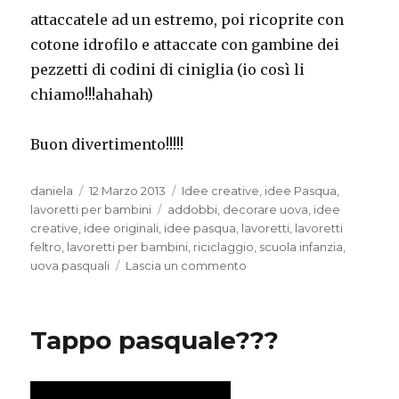
attaccatele ad un estremo, poi ricoprite con
cotone idrofilo e attaccate con gambine dei
pezzetti di codini di ciniglia (io così li
chiamo!!!ahahah)
Buon divertimento!!!!!
Autore
Pubblicato
Categorie
daniela
12 Marzo 2013
Idee creative
,
idee Pasqua
,
il
Tag
lavoretti per bambini
addobbi
,
decorare uova
,
idee
creative
,
idee originali
,
idee pasqua
,
lavoretti
,
lavoretti
feltro
,
lavoretti per bambini
,
riciclaggio
,
scuola infanzia
,
su
uova pasquali
Lascia un commento
Pecora
–
decorazione
Tappo pasquale???
per
pasqua