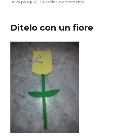
su
uova pasquali
Lascia un commento
Portauovo
in
feltro
Ditelo con un fiore