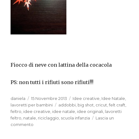
Fiocco di neve con lattina della cocacola
PS: non tutti i rifiuti sono rifiuti!!!
Autore
Pubblicato
Categorie
daniela
15 Novembre 2013
Idee creative
,
Idee Natale
,
il
Tag
lavoretti per bambini
addobbi
,
big shot
,
cricut
,
felt craft
,
feltro
,
idee creative
,
idee natale
,
idee originali
,
lavoretti
feltro
,
natale
,
riciclaggio
,
scuola infanzia
Lascia un
su
commento
Fiocco
di