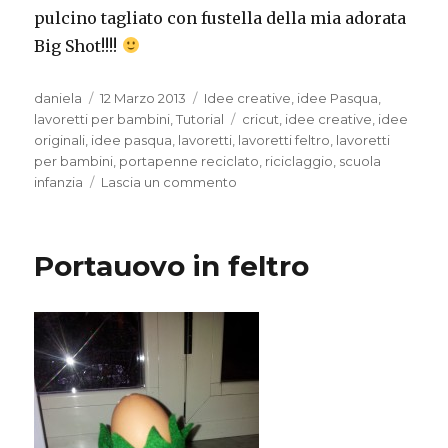
pulcino tagliato con fustella della mia adorata
Big Shot!!!!
Autore
Pubblicato
Categorie
daniela
12 Marzo 2013
Idee creative
,
idee Pasqua
,
il
Tag
lavoretti per bambini
,
Tutorial
cricut
,
idee creative
,
idee
originali
,
idee pasqua
,
lavoretti
,
lavoretti feltro
,
lavoretti
per bambini
,
portapenne reciclato
,
riciclaggio
,
scuola
su
infanzia
Lascia un commento
Portapenne
decorato
in
Portauovo in feltro
feltro