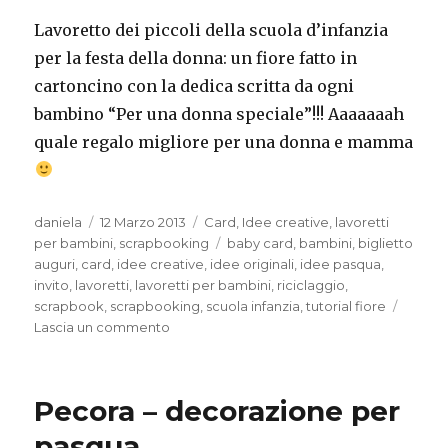
Lavoretto dei piccoli della scuola d’infanzia
per la festa della donna: un fiore fatto in
cartoncino con la dedica scritta da ogni
bambino “Per una donna speciale”!!! Aaaaaaah
quale regalo migliore per una donna e mamma
Autore
Pubblicato
Categorie
daniela
12 Marzo 2013
Card
,
Idee creative
,
lavoretti
il
Tag
per bambini
,
scrapbooking
baby card
,
bambini
,
biglietto
auguri
,
card
,
idee creative
,
idee originali
,
idee pasqua
,
invito
,
lavoretti
,
lavoretti per bambini
,
riciclaggio
,
scrapbook
,
scrapbooking
,
scuola infanzia
,
tutorial fiore
su
Lascia un commento
Ditelo
con
un
Pecora – decorazione per
fiore
pasqua