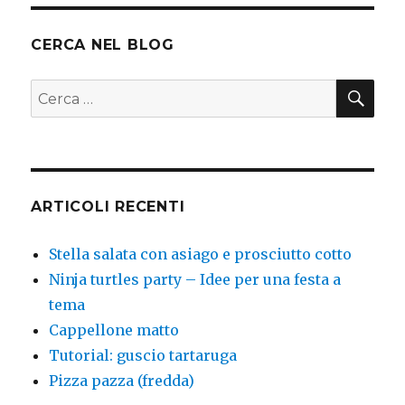
articoli
ESSI
VA
CERCA NEL BLOG
CER
Cerca:
ARTICOLI RECENTI
Stella salata con asiago e prosciutto cotto
Ninja turtles party – Idee per una festa a
tema
Cappellone matto
Tutorial: guscio tartaruga
Pizza pazza (fredda)