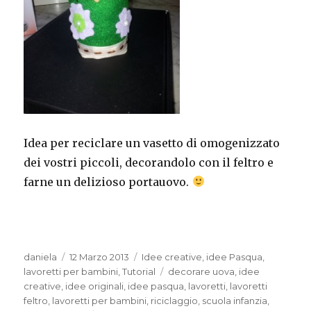
Idea per reciclare un vasetto di omogenizzato
dei vostri piccoli, decorandolo con il feltro e
farne un delizioso portauovo.
Autore
Pubblicato
Categorie
daniela
12 Marzo 2013
Idee creative
,
idee Pasqua
,
il
Tag
lavoretti per bambini
,
Tutorial
decorare uova
,
idee
creative
,
idee originali
,
idee pasqua
,
lavoretti
,
lavoretti
feltro
,
lavoretti per bambini
,
riciclaggio
,
scuola infanzia
,