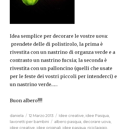
Idea semplice per decorare le vostre uova:
prendete delle di polistirolo, la prima è
rivestita con un nastrino di organza verde e a
contrasto un nastrino fucsia; la seconda è
rivestita con un palloncino (quelli che usate
per le feste dei vostri piccoli per intenderci) e
un nastrino verde……
Buon albero!!!!
Autore
Pubblicato
Categorie
daniela
12 Marzo 2013
Idee creative
,
idee Pasqua
,
il
Tag
lavoretti per bambini
albero pasqua
,
decorare uova
,
idee creative
,
idee originali
,
idee pasqua
,
riciclaggio
,