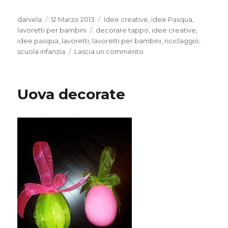
Autore
Pubblicato
Categorie
daniela
12 Marzo 2013
Idee creative
,
idee Pasqua
,
il
Tag
lavoretti per bambini
decorare tappo
,
idee creative
,
idee pasqua
,
lavoretti
,
lavoretti per bambini
,
riciclaggio
,
su
scuola infanzia
Lascia un commento
Tappo
pasquale???
Uova decorate