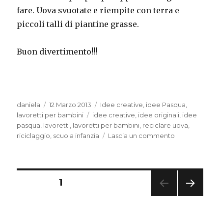
fare. Uova svuotate e riempite con terra e
piccoli talli di piantine grasse.
Buon divertimento!!!
Autore
Pubblicato
Categorie
daniela
12 Marzo 2013
Idee creative
,
idee Pasqua
,
il
Tag
lavoretti per bambini
idee creative
,
idee originali
,
idee
pasqua
,
lavoretti
,
lavoretti per bambini
,
reciclare uova
,
su
riciclaggio
,
scuola infanzia
Lascia un commento
Centrotavola
per
pasqua
Paginazione
PAGINA
1
PAGI
degli
NA
SUCC