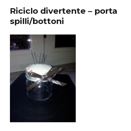
neve
Riciclo divertente – porta
con
riciclo
spilli/bottoni
lattine