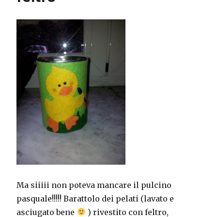
Ma siiiii non poteva mancare il pulcino
pasquale!!!!! Barattolo dei pelati (lavato e
asciugato bene
) rivestito con feltro,