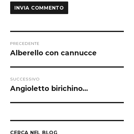
Navigazione
PRECEDENTE
articoli
Alberello con cannucce
Articolo
precedente:
SUCCESSIVO
Angioletto birichino…
Articolo
successivo:
CERCA NEL BLOG