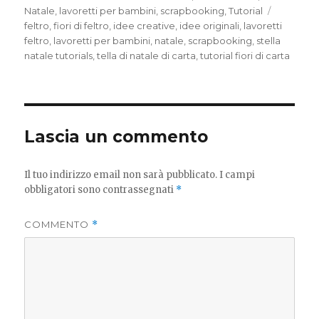
il
Tag
Natale
,
lavoretti per bambini
,
scrapbooking
,
Tutorial
feltro
,
fiori di feltro
,
idee creative
,
idee originali
,
lavoretti
feltro
,
lavoretti per bambini
,
natale
,
scrapbooking
,
stella
natale tutorials
,
tella di natale di carta
,
tutorial fiori di carta
Lascia un commento
Il tuo indirizzo email non sarà pubblicato.
I campi
obbligatori sono contrassegnati
*
COMMENTO
*