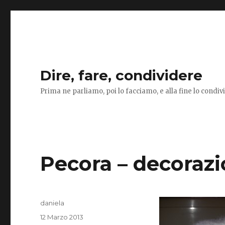
Dire, fare, condividere
Prima ne parliamo, poi lo facciamo, e alla fine lo condi
Pecora – decoraz
Autore
daniela
Pubblicato
12 Marzo 2013