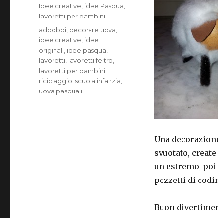
il
Categorie
Idee creative
,
idee Pasqua
,
lavoretti per bambini
Tag
addobbi
,
decorare uova
,
idee creative
,
idee
originali
,
idee pasqua
,
lavoretti
,
lavoretti feltro
,
lavoretti per bambini
,
riciclaggio
,
scuola infanzia
,
uova pasquali
Una decorazione
svuotato, create
un estremo, poi 
pezzetti di codin
Buon divertiment