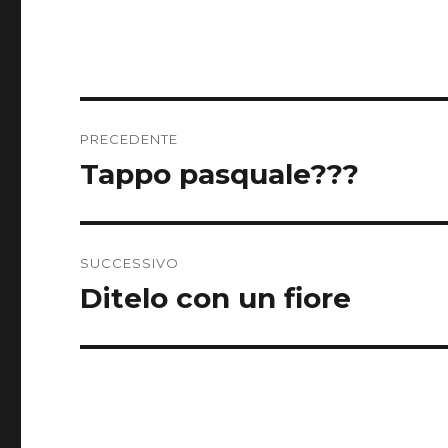
Navigazione
PRECEDENTE
articoli
Tappo pasquale???
Articolo
precedente:
SUCCESSIVO
Ditelo con un fiore
Articolo
successivo: