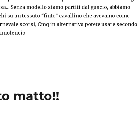
nsa… Senza modello siamo partiti dal guscio, abbiamo
chi su un tessuto “finto” cavallino che avevamo come
rnevale scorsi, Cmq in alternativa potete usare second
nnolencio.
rial: guscio tartaruga”
to matto!!