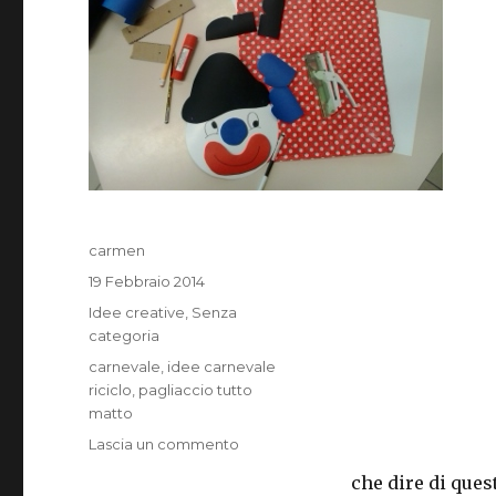
Autore
carmen
Pubblicato
19 Febbraio 2014
il
Categorie
Idee creative
,
Senza
categoria
Tag
carnevale
,
idee carnevale
riciclo
,
pagliaccio tutto
matto
su
Lascia un commento
Un
che dire di ques
pagliaccio