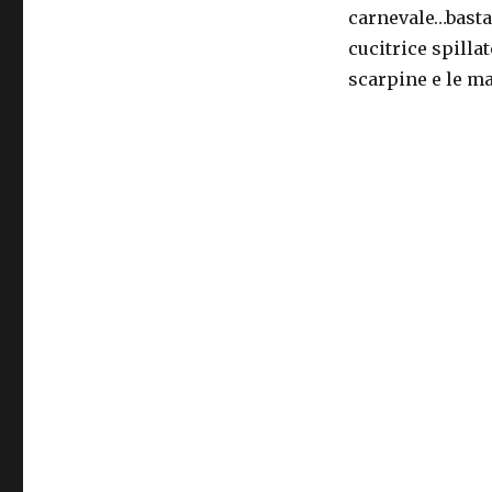
carnevale…basta 
tutto
matto!!
cucitrice spilla
scarpine e le m