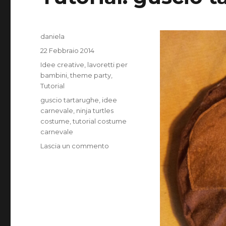
Autore
daniela
Pubblicato
22 Febbraio 2014
il
Categorie
Idee creative
,
lavoretti per
bambini
,
theme party
,
Tutorial
Tag
guscio tartarughe
,
idee
carnevale
,
ninja turtles
costume
,
tutorial costume
carnevale
su
Lascia un commento
Tutorial:
guscio
tartaruga