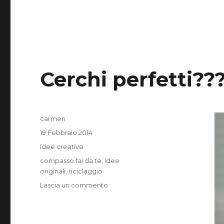
Cerchi perfetti??
Autore
carmen
Pubblicato
19 Febbraio 2014
il
Categorie
Idee creative
Tag
compasso fai da te
,
idee
originali
,
riciclaggio
su
Lascia un commento
Cerchi
perfetti???