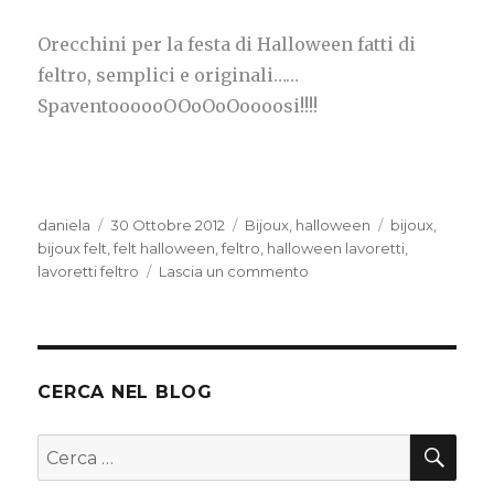
Orecchini per la festa di Halloween fatti di
feltro, semplici e originali……
SpaventoooooOOoOoOoooosi!!!!
Autore
Pubblicato
Categorie
Tag
daniela
30 Ottobre 2012
Bijoux
,
halloween
bijoux
,
il
bijoux felt
,
felt halloween
,
feltro
,
halloween lavoretti
,
su
lavoretti feltro
Lascia un commento
Orecchini
spaventooooosi
!!!!
evviva
halloween
CERCA NEL BLOG
CER
Cerca: