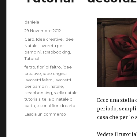
Autore
daniela
Pubblicato
29 Novembre 2012
il
Categorie
Card
,
Idee creative
,
Idee
Natale
,
lavoretti per
bambini
,
scrapbooking
,
Tutorial
Tag
feltro
,
fiori di feltro
,
idee
creative
,
idee originali
,
lavoretti feltro
,
lavoretti
per bambini
,
natale
,
scrapbooking
,
stella natale
tutorials
,
tella di natale di
Ecco una stella 
carta
,
tutorial fiori di carta
periodo, semplic
su
Lascia un commento
casa che per lo 
Tutorial
–
decorazione
Vedete il tutoria