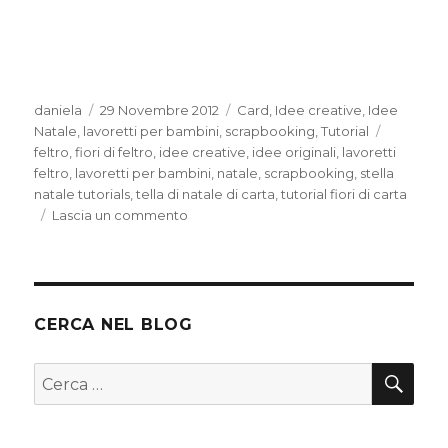
Autore
Pubblicato
Categorie
daniela
29 Novembre 2012
Card
,
Idee creative
,
Idee
il
Tag
Natale
,
lavoretti per bambini
,
scrapbooking
,
Tutorial
feltro
,
fiori di feltro
,
idee creative
,
idee originali
,
lavoretti
feltro
,
lavoretti per bambini
,
natale
,
scrapbooking
,
stella
natale tutorials
,
tella di natale di carta
,
tutorial fiori di carta
su
Lascia un commento
Tutorial
–
decorazione
stella
di
CERCA NEL BLOG
Natale
CER
Cerca: