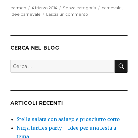
Autore
Pubblicato
Categorie
Tag
carmen
4 Marzo 2014
Senza categoria
carnevale
,
il
su
idee carnevale
Lascia un commento
Cappellone
matto
CERCA NEL BLOG
CER
Cerca:
ARTICOLI RECENTI
Stella salata con asiago e prosciutto cotto
Ninja turtles party – Idee per una festa a
tema