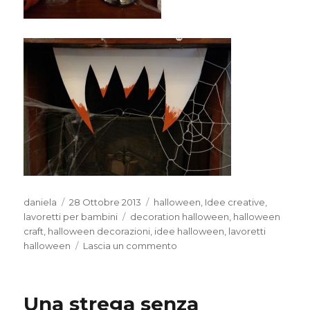
Autore
Pubblicato
Categorie
daniela
28 Ottobre 2013
halloween
,
Idee creative
,
il
Tag
lavoretti per bambini
decoration halloween
,
halloween
craft
,
halloween decorazioni
,
idee halloween
,
lavoretti
su
halloween
Lascia un commento
Decorazioni
“spaventose”
Una strega senza