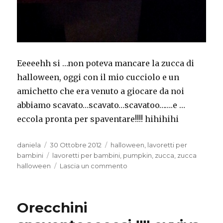
Eeeeehh si …non poteva mancare la zucca di
halloween, oggi con il mio cucciolo e un
amichetto che era venuto a giocare da noi
abbiamo scavato…scavato…scavatoo…….e …
eccola pronta per spaventare!!!! hihihihi
Autore
Pubblicato
Categorie
daniela
30 Ottobre 2012
halloween
,
lavoretti per
il
Tag
bambini
lavoretti per bambini
,
pumpkin
,
zucca
,
zucca
su
halloween
Lascia un commento
Zucca
di
Halloweennn
Orecchini