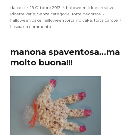
Autore
Pubblicato
Categorie
daniela
18 Ottobre 2013
halloween
,
Idee creative
,
il
Tag
Ricette varie
,
Senza categoria
,
Torte decorate
halloween cake
,
halloween torta
,
rip cake
,
torta carote
su
Lascia un commento
halloween
–
torte
manona spaventosa…ma
decorate
a
molto buona!!!
tema