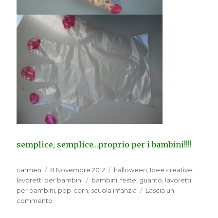
semplice, semplice…proprio per i bambini!!!!
Autore
Pubblicato
Categorie
carmen
8 Novembre 2012
halloween
,
Idee creative
,
il
Tag
lavoretti per bambini
bambini
,
feste
,
guanto
,
lavoretti
per bambini
,
pop-corn
,
scuola infanzia
Lascia un
su
commento
manona