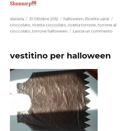
Sluuuurp!!!!
Autore
Pubblicato
Categorie
Tag
daniela
31 Ottobre 2012
halloween
,
Ricette varie
il
cioccolato
,
ricetta cioccolato
,
ricetta torrone
,
torrone al
su
cioccolato
,
torrone halloween
Lascia un commento
Torrone
al
cioccolat
vestitino per halloween