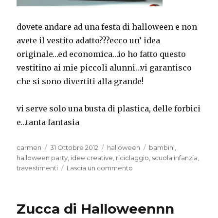
dovete andare ad una festa di halloween e non
avete il vestito adatto???ecco un’ idea
originale…ed economica…io ho fatto questo
vestitino ai mie piccoli alunni…vi garantisco
che si sono divertiti alla grande!
vi serve solo una busta di plastica, delle forbici
e…tanta fantasia
Autore
Pubblicato
Categorie
Tag
carmen
31 Ottobre 2012
halloween
bambini
,
il
halloween party
,
idee creative
,
riciclaggio
,
scuola infanzia
,
su
travestimenti
Lascia un commento
vestitino
per
halloween
Zucca di Halloweennn