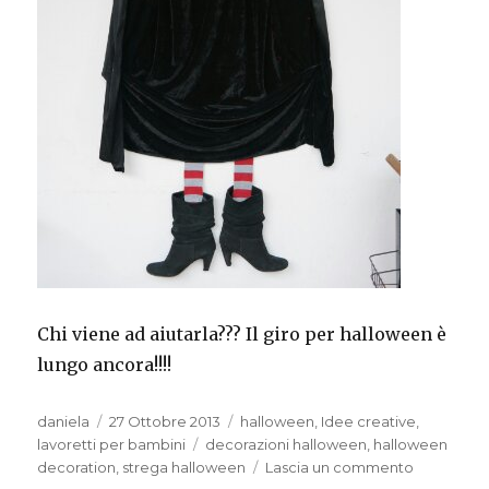
Chi viene ad aiutarla??? Il giro per halloween è
lungo ancora!!!!
Autore
Pubblicato
Categorie
daniela
27 Ottobre 2013
halloween
,
Idee creative
,
il
Tag
lavoretti per bambini
decorazioni halloween
,
halloween
su
decoration
,
strega halloween
Lascia un commento
Una