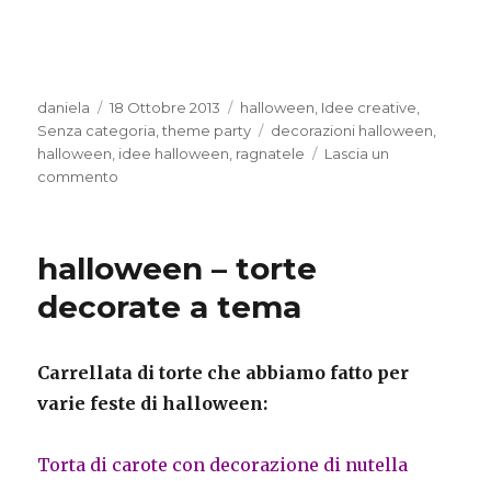
Autore
Pubblicato
Categorie
daniela
18 Ottobre 2013
halloween
,
Idee creative
,
il
Tag
Senza categoria
,
theme party
decorazioni halloween
,
halloween
,
idee halloween
,
ragnatele
Lascia un
su
commento
halloween
–
idee
halloween – torte
e
decorazioni
decorate a tema
Carrellata di torte che abbiamo fatto per
varie feste di halloween:
Torta di carote con decorazione di nutella