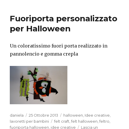
strega
senza
Fuoriporta personalizzato
navigator
satellitare!
per Halloween
!!!
Un coloratissimo fuori porta realizzato in
pannolencio e gomma crepla
Autore
Pubblicato
Categorie
daniela
25 Ottobre 2013
halloween
,
Idee creative
,
il
Tag
lavoretti per bambini
felt craft
,
felt halloween
,
feltro
,
fuoriporta halloween
,
idee creative
Lascia un