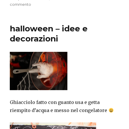
su
commento
Fuoriporta
personalizzato
per
halloween – idee e
Halloween
decorazioni
Ghiacciolo fatto con guanto usa e getta
riempito d’acqua e messo nel congelatore