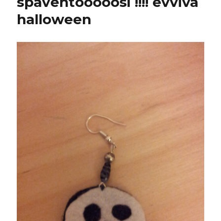
spaventooooosi !!!! evviva
halloween