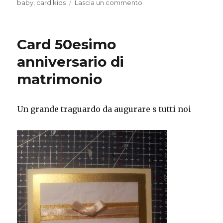
su
baby
,
card kids
Lascia un commento
Card
per
battesimo
Card 50esimo
anniversario di
matrimonio
Un grande traguardo da augurare s tutti noi