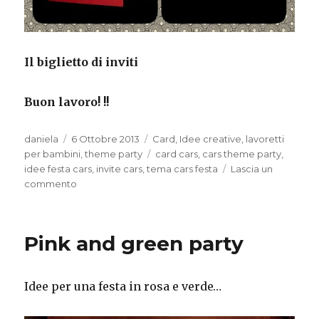
Il biglietto di inviti
Buon lavoro! !!
Autore
Pubblicato
Categorie
daniela
6 Ottobre 2013
Card
,
Idee creative
,
lavoretti
il
Tag
per bambini
,
theme party
card cars
,
cars theme party
,
idee festa cars
,
invite cars
,
tema cars festa
Lascia un
su
commento
Cars
theme
party
Pink and green party
Idee per una festa in rosa e verde…