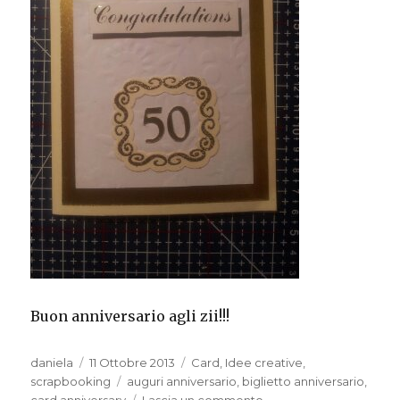
Buon anniversario agli zii!!!
Autore
Pubblicato
Categorie
daniela
11 Ottobre 2013
Card
,
Idee creative
,
il
Tag
scrapbooking
auguri anniversario
,
biglietto anniversario
,
su
card anniversary
Lascia un commento