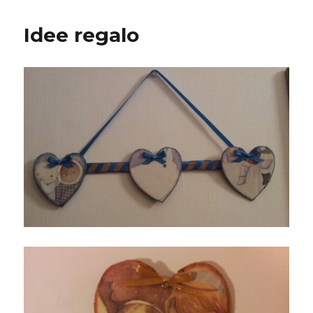
per
una
Idee regalo
laureata