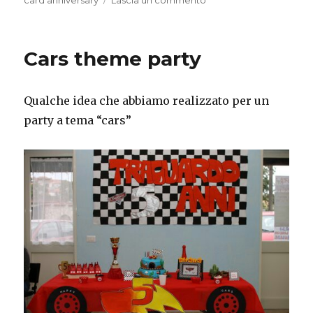
Card
50esimo
anniversario
Cars theme party
di
matrimonio
Qualche idea che abbiamo realizzato per un
party a tema “cars”