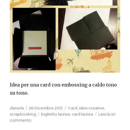
Idea per una card con embossing a caldo tono
su tono.
Autore
Pubblicato
Categorie
daniela
26 Dicembre 2013
Card
,
Idee creative
,
il
Tag
scrapbooking
biglietto laurea
,
card laurea
Lascia un
su
commento
Card