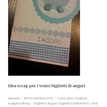
Idea scrap per i vostri biglietti di auguri
Autore
Pubblicato
Categorie
daniela
28 Novembre 2013
Card
,
Idee creative
,
il
Tag
scrapbooking
biglietto auguri
,
biglietto battesimo
,
card