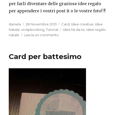
per farli diventare delle graziose idee regalo
per appendere i vostri post it o le vostre foto! !!
Autore
Pubblicato
Categorie
daniela
28 Novembre 2013
Card
,
Idee creative
,
Idee
il
Tag
Natale
,
scrapbooking
,
Tutorial
idee fai da te
,
idee regalo
su
natale
Lascia un commento
Idee
regalo
Card per battesimo