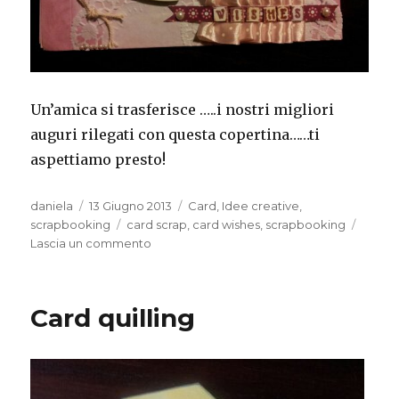
Un’amica si trasferisce …..i nostri migliori
auguri rilegati con questa copertina……ti
aspettiamo presto!
Autore
Pubblicato
Categorie
daniela
13 Giugno 2013
Card
,
Idee creative
,
il
Tag
scrapbooking
card scrap
,
card wishes
,
scrapbooking
su
Lascia un commento
Copertina
album
Card quilling