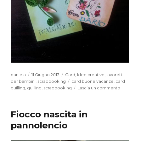
Autore
Pubblicato
Categorie
daniela
11 Giugno 2013
Card
,
Idee creative
,
lavoretti
il
Tag
per bambini
,
scrapbooking
card buone vacanze
,
card
su
quilling
,
quilling
,
scrapbooking
Lascia un commento
Card
quilling
Fiocco nascita in
pannolencio