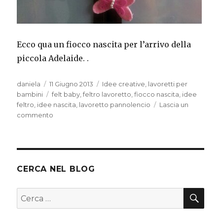
Ecco qua un fiocco nascita per l’arrivo della
piccola Adelaide. .
Autore
Pubblicato
Categorie
daniela
11 Giugno 2013
Idee creative
,
lavoretti per
il
Tag
bambini
felt baby
,
feltro lavoretto
,
fiocco nascita
,
idee
feltro
,
idee nascita
,
lavoretto pannolencio
Lascia un
su
commento
Fiocco
nascita
in
pannolencio
CERCA NEL BLOG
CER
Cerca: