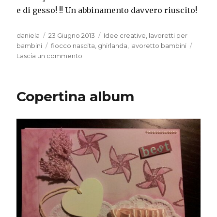
e di gesso! !! Un abbinamento davvero riuscito!
Autore
Pubblicato
Categorie
daniela
23 Giugno 2013
Idee creative
,
lavoretti per
il
Tag
bambini
fiocco nascita
,
ghirlanda
,
lavoretto bambini
su
Lascia un commento
Fiocco
nascita
–
Copertina album
ghirlanda