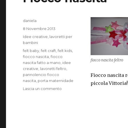
Autore
daniela
Pubblicato
8 Novembre 2013
il
Categorie
Idee creative
,
lavoretti per
bambini
Tag
felt baby
,
felt craft
,
felt kids
,
fiocco nascita
,
fiocco
fiocco nascita feltro
nascita fatto a mano
,
idee
creative
,
lavoretti feltro
,
pannolencio fiocco
Fiocco nascita re
nascita
,
porta maternidade
piccola Vittoria!
su
Lascia un commento
Fiocco
nascita