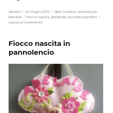
Autore
Pubblicato
Categorie
daniela
23 Giugno 2013
Idee creative
,
lavoretti per
il
Tag
bambini
fiocco nascita
,
ghirlanda
,
lavoretto bambini
su
Lascia un commento
Fiocco
nascita
–
Fiocco nascita in
ghirlanda
pannolencio