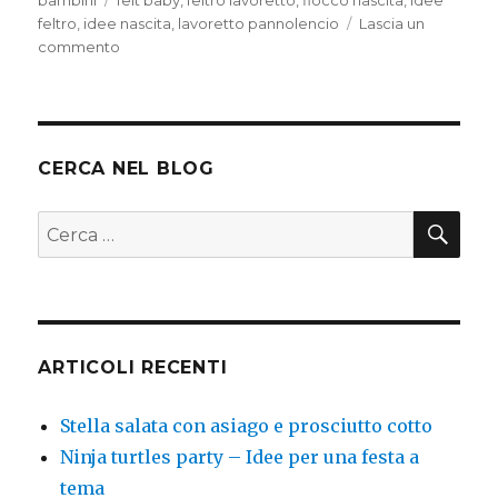
feltro
,
idee nascita
,
lavoretto pannolencio
Lascia un
su
commento
Fiocco
nascita
in
pannolencio
CERCA NEL BLOG
CER
Cerca:
ARTICOLI RECENTI
Stella salata con asiago e prosciutto cotto
Ninja turtles party – Idee per una festa a
tema