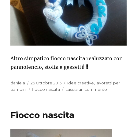
Altro simpatico fiocco nascita realuzzato con
pannolencio, stoffa e gessetti!!!!
Autore
Pubblicato
Categorie
daniela
25 Ottobre 2013
Idee creative
,
lavoretti per
il
Tag
su
bambini
fiocco nascita
Lascia un commento
Fiocco
nascita
Fiocco nascita