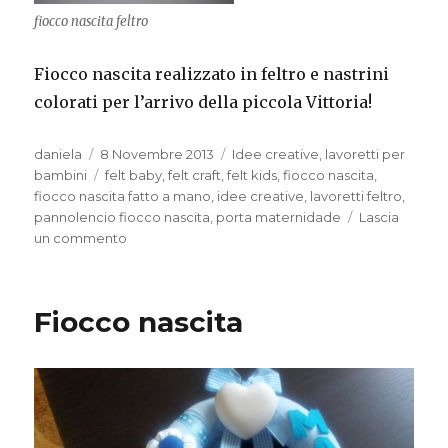
fiocco nascita feltro
Fiocco nascita realizzato in feltro e nastrini
colorati per l’arrivo della piccola Vittoria!
Autore
Pubblicato
Categorie
daniela
8 Novembre 2013
Idee creative
,
lavoretti per
il
Tag
bambini
felt baby
,
felt craft
,
felt kids
,
fiocco nascita
,
fiocco nascita fatto a mano
,
idee creative
,
lavoretti feltro
,
pannolencio fiocco nascita
,
porta maternidade
Lascia
su
un commento
Fiocco
nascita
Fiocco nascita