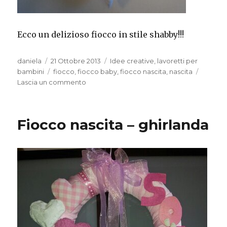
Ecco un delizioso fiocco in stile shabby!!!
Autore
Pubblicato
Categorie
daniela
21 Ottobre 2013
Idee creative
,
lavoretti per
il
Tag
bambini
fiocco
,
fiocco baby
,
fiocco nascita
,
nascita
su
Lascia un commento
Fiocco
nascita
Fiocco nascita – ghirlanda