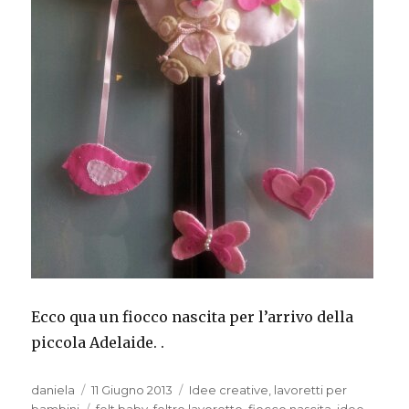
Ecco qua un fiocco nascita per l’arrivo della
piccola Adelaide. .
Autore
Pubblicato
Categorie
daniela
11 Giugno 2013
Idee creative
,
lavoretti per
il
Tag
bambini
felt baby
,
feltro lavoretto
,
fiocco nascita
,
idee