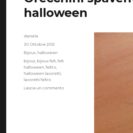
halloween
Autore
daniela
Pubblicato
30 Ottobre 2012
il
Categorie
Bijoux
,
halloween
Tag
bijoux
,
bijoux felt
,
felt
halloween
,
feltro
,
halloween lavoretti
,
lavoretti feltro
su
Lascia un commento
Orecchini
spaventooooosi
!!!!
evviva
halloween