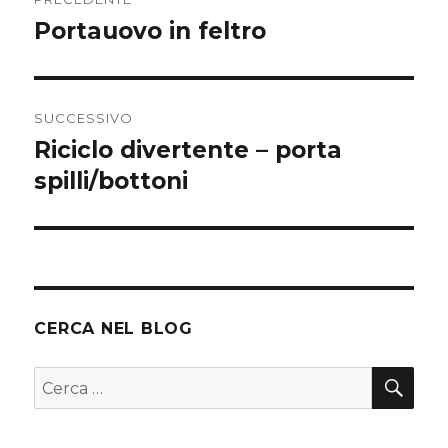
articoli
Portauovo in feltro
Articolo
precedente:
SUCCESSIVO
Riciclo divertente – porta
Articolo
successivo:
spilli/bottoni
CERCA NEL BLOG
CER
Cerca: