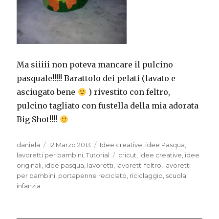
Ma siiiii non poteva mancare il pulcino
pasquale!!!!! Barattolo dei pelati (lavato e
asciugato bene
) rivestito con feltro,
pulcino tagliato con fustella della mia adorata
Big Shot!!!!
Autore
Pubblicato
Categorie
daniela
12 Marzo 2013
Idee creative
,
idee Pasqua
,
il
Tag
lavoretti per bambini
,
Tutorial
cricut
,
idee creative
,
idee
originali
,
idee pasqua
,
lavoretti
,
lavoretti feltro
,
lavoretti
per bambini
,
portapenne reciclato
,
riciclaggio
,
scuola
infanzia