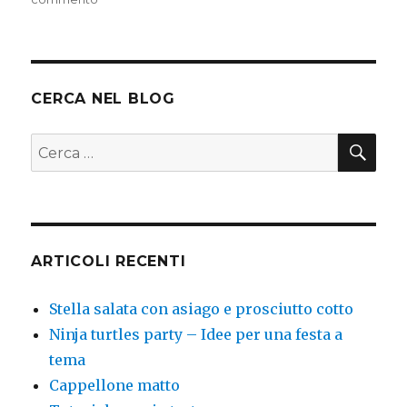
Cars
theme
party
CERCA NEL BLOG
CER
Cerca:
ARTICOLI RECENTI
Stella salata con asiago e prosciutto cotto
Ninja turtles party – Idee per una festa a
tema
Cappellone matto