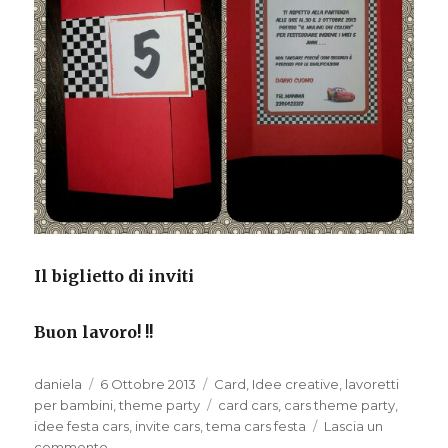
Il biglietto di inviti
Buon lavoro! !!
Autore
Pubblicato
Categorie
daniela
6 Ottobre 2013
Card
,
Idee creative
,
lavoretti
il
Tag
per bambini
,
theme party
card cars
,
cars theme party
,
idee festa cars
,
invite cars
,
tema cars festa
Lascia un
su
commento