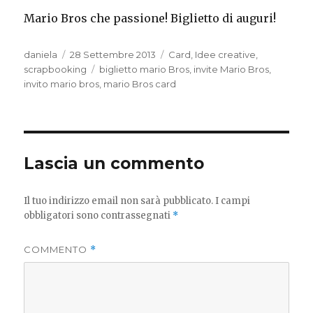
Mario Bros che passione! Biglietto di auguri!
Autore
Pubblicato
Categorie
daniela
28 Settembre 2013
Card
,
Idee creative
,
il
Tag
scrapbooking
biglietto mario Bros
,
invite Mario Bros
,
invito mario bros
,
mario Bros card
Lascia un commento
Il tuo indirizzo email non sarà pubblicato.
I campi
obbligatori sono contrassegnati
*
COMMENTO
*