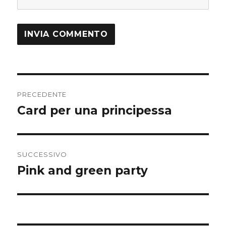
Navigazione
PRECEDENTE
articoli
Card per una principessa
Articolo
precedente:
SUCCESSIVO
Pink and green party
Articolo
successivo: