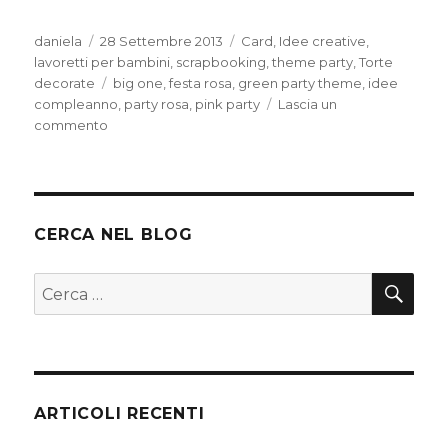
Autore
Pubblicato
Categorie
daniela
28 Settembre 2013
Card
,
Idee creative
,
il
lavoretti per bambini
,
scrapbooking
,
theme party
,
Torte
Tag
decorate
big one
,
festa rosa
,
green party theme
,
idee
compleanno
,
party rosa
,
pink party
Lascia un
su
commento
Pink
and
green
party
CERCA NEL BLOG
CER
Cerca:
ARTICOLI RECENTI