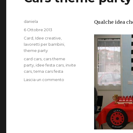
Autore
daniela
Qualche idea ch
Pubblicato
6 Ottobre 2013
il
Categorie
Card
,
Idee creative
,
lavoretti per bambini
,
theme party
Tag
card cars
,
cars theme
party
,
idee festa cars
,
invite
cars
,
tema cars festa
su
Lascia un commento
Cars
theme
party