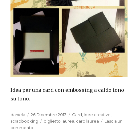
Idea per una card con embossing a caldo tono
su tono.
Autore
Pubblicato
Categorie
daniela
26 Dicembre 2013
Card
,
Idee creative
,
il
Tag
scrapbooking
biglietto laurea
,
card laurea
Lascia un
su
commento
Card