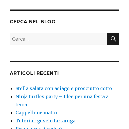
per
una
laureata
CERCA NEL BLOG
CER
Cerca:
ARTICOLI RECENTI
Stella salata con asiago e prosciutto cotto
Ninja turtles party – Idee per una festa a
tema
Cappellone matto
Tutorial: guscio tartaruga
Pizza pazza (fredda)