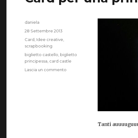
Autore
daniela
Pubblicato
28 Settembre 2013
il
Categorie
Card
,
Idee creative
,
scrapbooking
Tag
biglietto castello
,
biglietto
principessa
,
card castle
su
Lascia un commento
Card
per
una
principessa
Tanti auuuuguuu