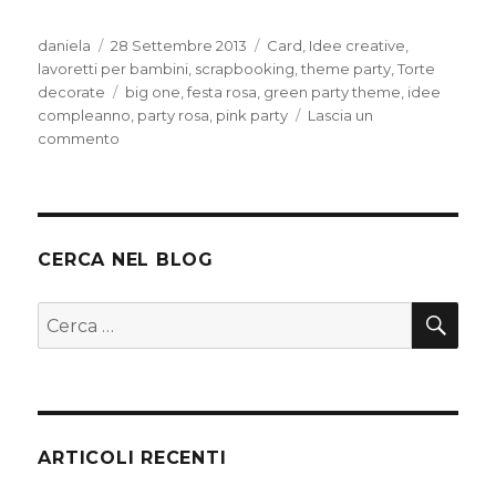
Autore
Pubblicato
Categorie
daniela
28 Settembre 2013
Card
,
Idee creative
,
il
lavoretti per bambini
,
scrapbooking
,
theme party
,
Torte
Tag
decorate
big one
,
festa rosa
,
green party theme
,
idee
compleanno
,
party rosa
,
pink party
Lascia un
su
commento
Pink
and
green
party
CERCA NEL BLOG
CER
Cerca:
ARTICOLI RECENTI