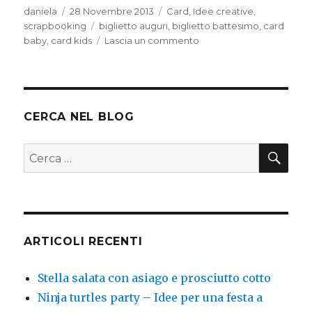
Autore
Pubblicato
Categorie
daniela
28 Novembre 2013
Card
,
Idee creative
,
il
Tag
scrapbooking
biglietto auguri
,
biglietto battesimo
,
card
su
baby
,
card kids
Lascia un commento
Card
per
battesimo
CERCA NEL BLOG
CER
Cerca:
ARTICOLI RECENTI
Stella salata con asiago e prosciutto cotto
Ninja turtles party – Idee per una festa a