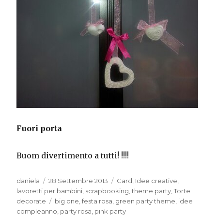
Fuori porta
Buom divertimento a tutti! !!!!
Autore
Pubblicato
Categorie
daniela
28 Settembre 2013
Card
,
Idee creative
,
il
lavoretti per bambini
,
scrapbooking
,
theme party
,
Torte
Tag
decorate
big one
,
festa rosa
,
green party theme
,
idee
compleanno
,
party rosa
,
pink party