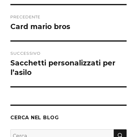
Navigazione
PRECEDENTE
articoli
Card mario bros
Articolo
precedente:
SUCCESSIVO
Sacchetti personalizzati per
Articolo
successivo:
l’asilo
CERCA NEL BLOG
CER
Cerca: