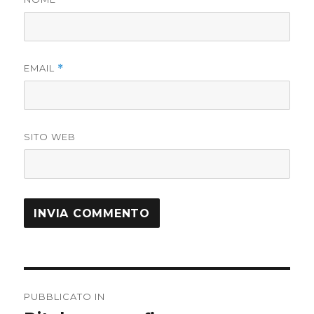
EMAIL
*
SITO WEB
Navigazione
PUBBLICATO IN
articoli