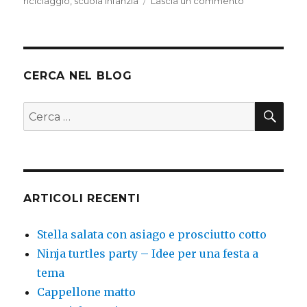
su
riciclaggio
,
scuola infanzia
Lascia un commento
Centrotavola
per
pasqua
CERCA NEL BLOG
CER
Cerca:
ARTICOLI RECENTI
Stella salata con asiago e prosciutto cotto
Ninja turtles party – Idee per una festa a
tema
Cappellone matto