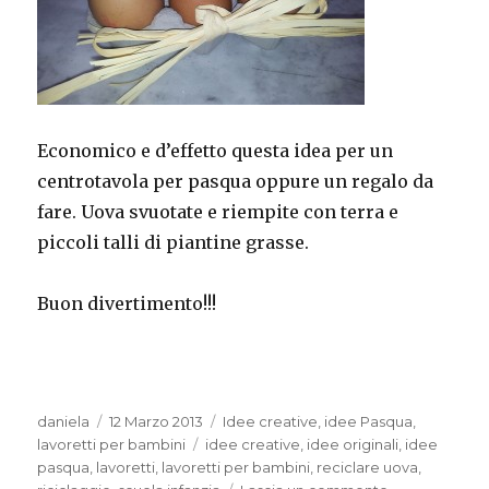
Economico e d’effetto questa idea per un
centrotavola per pasqua oppure un regalo da
fare. Uova svuotate e riempite con terra e
piccoli talli di piantine grasse.
Buon divertimento!!!
Autore
Pubblicato
Categorie
daniela
12 Marzo 2013
Idee creative
,
idee Pasqua
,
il
Tag
lavoretti per bambini
idee creative
,
idee originali
,
idee
pasqua
,
lavoretti
,
lavoretti per bambini
,
reciclare uova
,