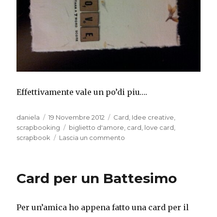
Effettivamente vale un po’di piu….
Autore
Pubblicato
Categorie
daniela
19 Novembre 2012
Card
,
Idee creative
,
il
Tag
scrapbooking
biglietto d'amore
,
card
,
love card
,
su
scrapbook
Lascia un commento
Card
per
innamorati….
Card per un Battesimo
Osate
osate
Per un’amica ho appena fatto una card per il