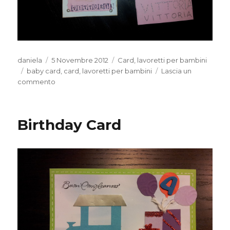
Autore
Pubblicato
Categorie
daniela
5 Novembre 2012
Card
,
lavoretti per bambini
Tag
il
baby card
,
card
,
lavoretti per bambini
Lascia un
su
commento
Scrappando
con
il
Birthday Card
proprio
bambino