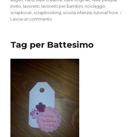
invito
,
lavoretti
,
lavoretti per bambini
,
riciclaggio
,
scrapbook
,
scrapbooking
,
scuola infanzia
,
tutorial fiore
su
Lascia un commento
Ditelo
con
un
Tag per Battesimo
fiore