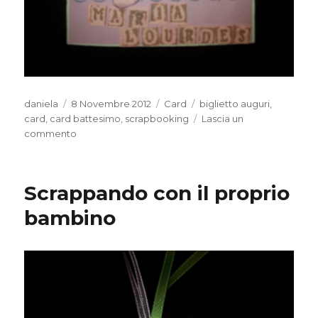
Autore
Pubblicato
Categorie
Tag
daniela
8 Novembre 2012
Card
biglietto auguri
,
il
card
,
card battesimo
,
scrapbooking
Lascia un
su
commento
Card
per
un
Scrappando con il proprio
Battesimo
bambino