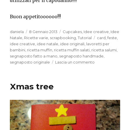
utilizzati per il capodanno!!!!
Buon appetitoooooo!!!
Autore
Pubblicato
Categorie
daniela
8 Gennaio 2013
Cupcakes
,
Idee creative
,
Idee
il
Tag
Natale
,
Ricette varie
,
scrapbooking
,
Tutorial
card
,
feste
,
idee creative
,
idee natale
,
idee originali
,
lavoretti per
bambini
,
ricetta muffin
,
ricetta muffin salati
,
ricetta salumi
,
segnaposto fatto a mano
,
segnaposto handmade
,
su
segnaposto originale
Lascia un commento
Segnaposto
goloso
Xmas tree