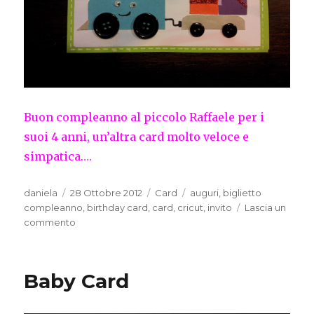
Buon compleanno al piccolo Raffaele per i
suoi 4 anni, un’altra card molto veloce e
simpatica….
Autore
Pubblicato
Categorie
Tag
daniela
28 Ottobre 2012
Card
auguri
,
biglietto
il
compleanno
,
birthday card
,
card
,
cricut
,
invito
Lascia un
su
commento
Birthday
Card
Baby Card