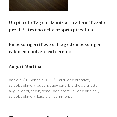
Un piccolo Tag che la mia amica ha utilizzato
per il Battesimo della propria piccolina..
Embossing a rilievo sul tag ed embossing a
caldo con polvere cul cerchio!!!
Auguri Martina!!
Autore
Pubblicato
Categorie
daniela
8 Gennaio 2013
Card
,
Idee creative
,
il
Tag
scrapbooking
auguri
,
baby card
,
big shot
,
biglietto
auguri
,
card
,
cricut
,
feste
,
idee creative
,
idee originali
,
su
scrapbooking
Lascia un commento
Tag
per
Battesimo