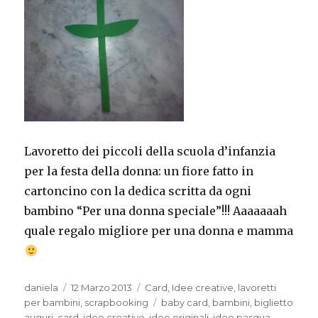
Lavoretto dei piccoli della scuola d’infanzia
per la festa della donna: un fiore fatto in
cartoncino con la dedica scritta da ogni
bambino “Per una donna speciale”!!! Aaaaaaah
quale regalo migliore per una donna e mamma
Autore
Pubblicato
Categorie
daniela
12 Marzo 2013
Card
,
Idee creative
,
lavoretti
il
Tag
per bambini
,
scrapbooking
baby card
,
bambini
,
biglietto
auguri
,
card
,
idee creative
,
idee originali
,
idee pasqua
,