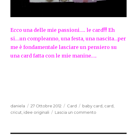
Ecco una delle mie passioni….. le card!!! Eh
si….un compleanno, una festa, una nascita…per
me è fondamentale lasciare un pensiero su
una card fatta con le mie manine…..
Autore
Pubblicato
Categorie
Tag
daniela
27 Ottobre 2012
Card
baby card
,
card
,
il
su
cricut
,
idee originali
Lascia un commento
Baby
Card