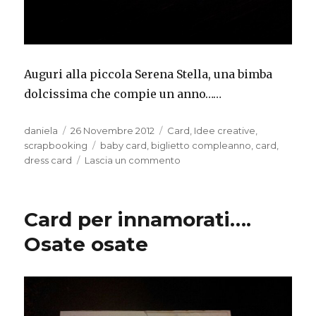
Auguri alla piccola Serena Stella, una bimba
dolcissima che compie un anno……
Autore
Pubblicato
Categorie
daniela
26 Novembre 2012
Card
,
Idee creative
,
il
Tag
scrapbooking
baby card
,
biglietto compleanno
,
card
,
su
dress card
Lascia un commento
Card
per
compleanno
Card per innamorati….
Osate osate