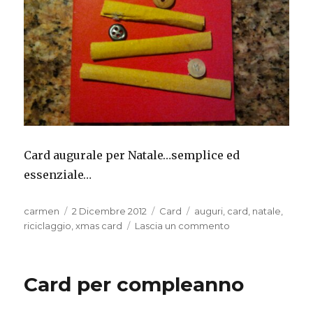
Card augurale per Natale…semplice ed
essenziale…
Autore
Pubblicato
Categorie
Tag
carmen
2 Dicembre 2012
Card
auguri
,
card
,
natale
,
il
su
riciclaggio
,
xmas card
Lascia un commento
Xmas
tree
Card per compleanno