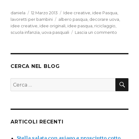
Autore
Pubblicato
Categorie
daniela
12 Marzo 2013
Idee creative
,
idee Pasqua
,
il
Tag
lavoretti per bambini
albero pasqua
,
decorare uova
,
idee creative
,
idee originali
,
idee pasqua
,
riciclaggio
,
su
scuola infanzia
,
uova pasquali
Lascia un commento
Uova
decorate
CERCA NEL BLOG
CER
Cerca:
ARTICOLI RECENTI
Stella salata con asiago e prosciutto cotto