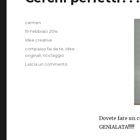
Autore
carmen
Pubblicato
19 Febbraio 2014
il
Categorie
Idee creative
Tag
compasso fai da te
,
idee
originali
,
riciclaggio
su
Lascia un commento
Cerchi
perfetti???
Dovete fare un c
GENIALATA!!!!!