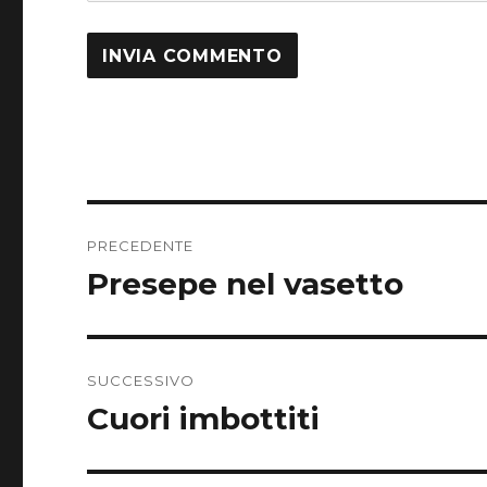
Navigazione
PRECEDENTE
articoli
Presepe nel vasetto
Articolo
precedente:
SUCCESSIVO
Cuori imbottiti
Articolo
successivo: