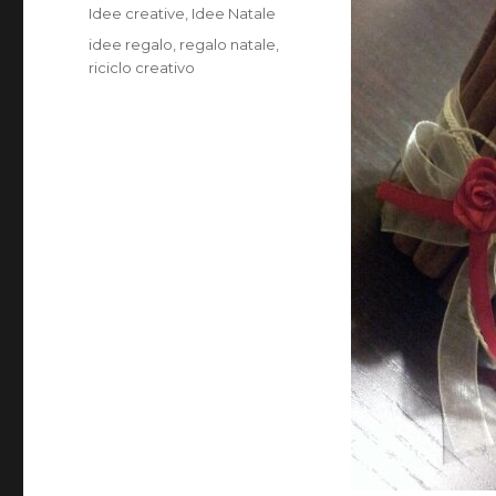
il
Categorie
Idee creative
,
Idee Natale
Tag
idee regalo
,
regalo natale
,
riciclo creativo