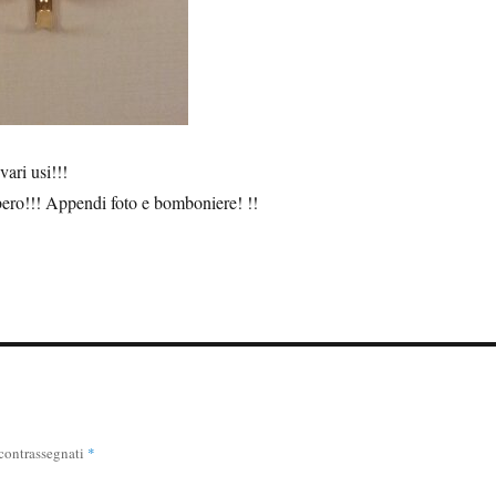
vari usi!!!
bero!!! Appendi foto e bomboniere! !!
 contrassegnati
*