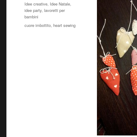
il
Categorie
Idee creative
,
Idee Natale
,
idee party
,
lavoretti per
bambini
Tag
cuore imbottito
,
heart sewing