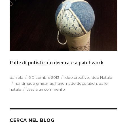
Palle di polistirolo decorate a patchwork
Autore
Pubblicato
Categorie
daniela
6 Dicembre 2013
Idee creative
,
Idee Natale
Tag
il
handmade crhistmas
,
handmade decoration
,
palle
su
natale
Lascia un commento
Palle
patchwork
CERCA NEL BLOG