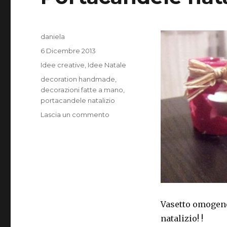
Autore
daniela
Pubblicato
6 Dicembre 2013
il
Categorie
Idee creative
,
Idee Natale
Tag
decoration handmade
,
decorazioni fatte a mano
,
portacandele natalizio
su
Lascia un commento
Portacandele
natalizi
Vasetto omogene
natalizio! !