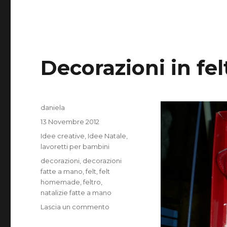
Decorazioni in fel
Autore
daniela
Pubblicato
13 Novembre 2012
il
Categorie
Idee creative
,
Idee Natale
,
lavoretti per bambini
Tag
decorazioni
,
decorazioni
fatte a mano
,
felt
,
felt
homemade
,
feltro
,
natalizie fatte a mano
su
Lascia un commento
Decorazioni