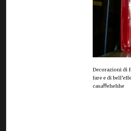
in
feltro
Decorazioni di f
fare e di bell’e
casa!!!ehehhe