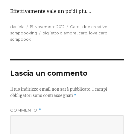
Effettivamente vale un po’di piu….
Autore
Pubblicato
Categorie
daniela
19 Novembre 2012
Card
,
Idee creative
,
il
Tag
scrapbooking
biglietto d'amore
,
card
,
love card
,
scrapbook
Lascia un commento
Il tuo indirizzo email non sarà pubblicato.
I campi
obbligatori sono contrassegnati
*
COMMENTO
*