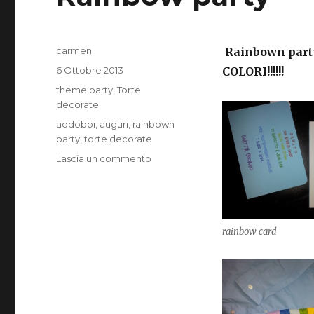
Autore
carmen
Rainbown part
Pubblicato
6 Ottobre 2013
COLORI!!!!!!
il
Categorie
theme party
,
Torte
decorate
Tag
addobbi
,
auguri
,
rainbown
party
,
torte decorate
su
Lascia un commento
Rainbow
party
rainbow card