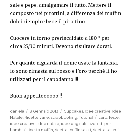
sale e pepe, amalgamare il tutto. Mettere il
composto nei pirottini, a differenza dei muffin
dolci riempire bene il pirottino.
Cuocere in forno preriscaldato a 180 ° per
circa 25/30 minuti. Devono risultare dorati.
Per quanto riguarda il nome usate la fantasia,
io sono rimasta sul rosso e l’oro perchè li ho
utilizzati per il capodanno!!!!
Buon appetitoooooo!!!
Autore
Pubblicato
Categorie
daniela
8 Gennaio 2013
Cupcakes
,
Idee creative
,
Idee
il
Tag
Natale
,
Ricette varie
,
scrapbooking
,
Tutorial
card
,
feste
,
idee creative
,
idee natale
,
idee originali
,
lavoretti per
bambini
,
ricetta muffin
,
ricetta muffin salati
,
ricetta salumi
,