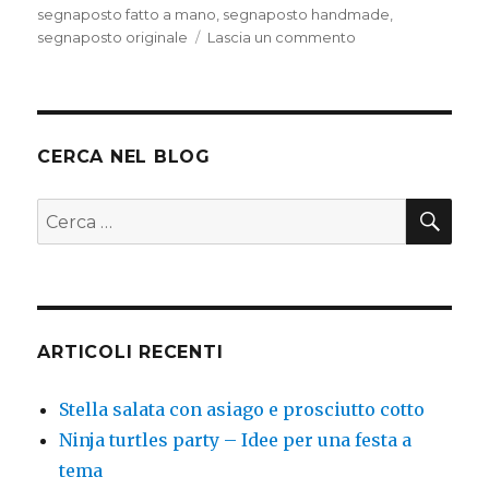
segnaposto fatto a mano
,
segnaposto handmade
,
su
segnaposto originale
Lascia un commento
Segnaposto
goloso
CERCA NEL BLOG
CER
Cerca:
ARTICOLI RECENTI
Stella salata con asiago e prosciutto cotto
Ninja turtles party – Idee per una festa a
tema