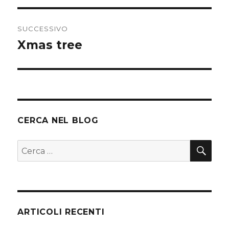
SUCCESSIVO
Xmas tree
Articolo
successivo:
CERCA NEL BLOG
CER
Cerca:
ARTICOLI RECENTI