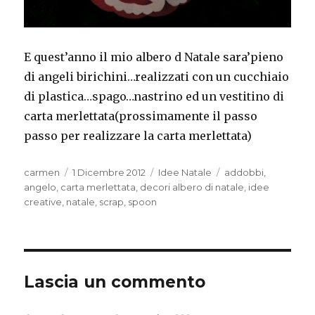
E quest’anno il mio albero d Natale sara’pieno
di angeli birichini…realizzati con un cucchiaio
di plastica…spago…nastrino ed un vestitino di
carta merlettata(prossimamente il passo
passo per realizzare la carta merlettata)
Autore
Pubblicato
Categorie
Tag
carmen
1 Dicembre 2012
Idee Natale
addobbi
,
il
angelo
,
carta merlettata
,
decori albero di natale
,
idee
creative
,
natale
,
scrap
,
spoon
Lascia un commento