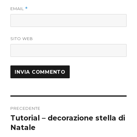
EMAIL
*
SITO WEB
Navigazione
PRECEDENTE
articoli
Tutorial – decorazione stella di
Articolo
precedente:
Natale