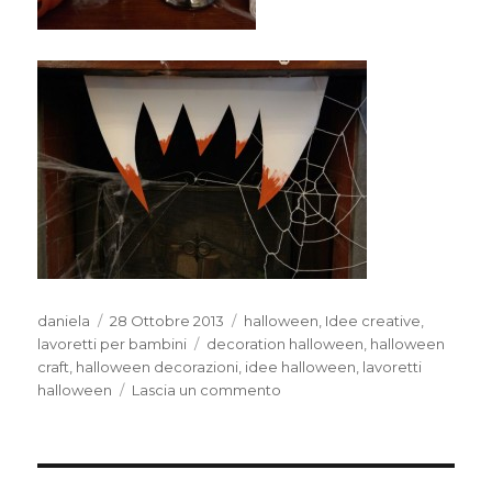
Autore
Pubblicato
Categorie
daniela
28 Ottobre 2013
halloween
,
Idee creative
,
il
Tag
lavoretti per bambini
decoration halloween
,
halloween
craft
,
halloween decorazioni
,
idee halloween
,
lavoretti
su
halloween
Lascia un commento
Decorazioni
“spaventose”