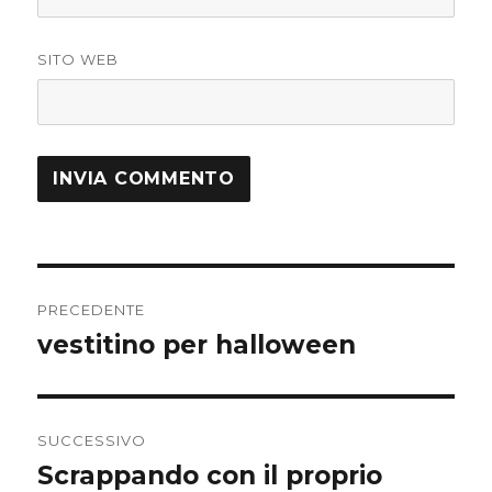
SITO WEB
Navigazione
PRECEDENTE
articoli
vestitino per halloween
Articolo
precedente:
SUCCESSIVO
Scrappando con il proprio
Articolo