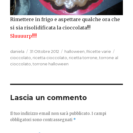
Rimettere in frigo e aspettare qualche ora che
si sia risolidificata la cioccolata!!!
Sluuuurp!!!!
Autore
Pubblicato
Categorie
Tag
daniela
31 Ottobre 2012
halloween
,
Ricette varie
il
cioccolato
,
ricetta cioccolato
,
ricetta torrone
,
torrone al
cioccolato
,
torrone halloween
Lascia un commento
Il tuo indirizzo email non sarà pubblicato.
I campi
obbligatori sono contrassegnati
*