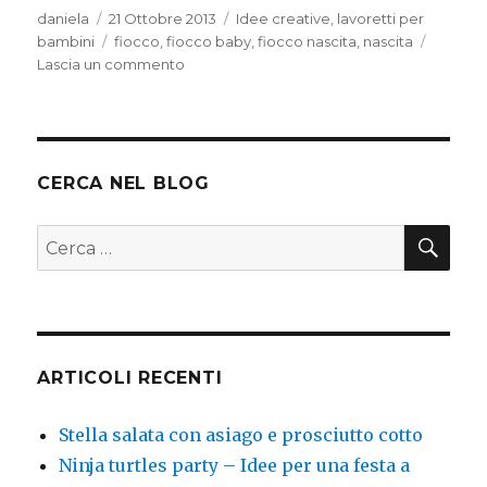
Autore
Pubblicato
Categorie
daniela
21 Ottobre 2013
Idee creative
,
lavoretti per
il
Tag
bambini
fiocco
,
fiocco baby
,
fiocco nascita
,
nascita
su
Lascia un commento
Fiocco
nascita
CERCA NEL BLOG
CER
Cerca:
ARTICOLI RECENTI
Stella salata con asiago e prosciutto cotto
Ninja turtles party – Idee per una festa a