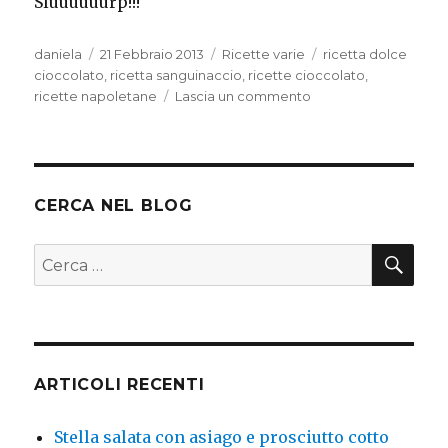
Sluuuuuurp!!!
Autore
Pubblicato
Categorie
Tag
daniela
21 Febbraio 2013
Ricette varie
ricetta dolce
il
cioccolato
,
ricetta sanguinaccio
,
ricette cioccolato
,
su
ricette napoletane
Lascia un commento
Sanguinaccio
(senza
sangue)
CERCA NEL BLOG
CER
Cerca:
ARTICOLI RECENTI
Stella salata con asiago e prosciutto cotto