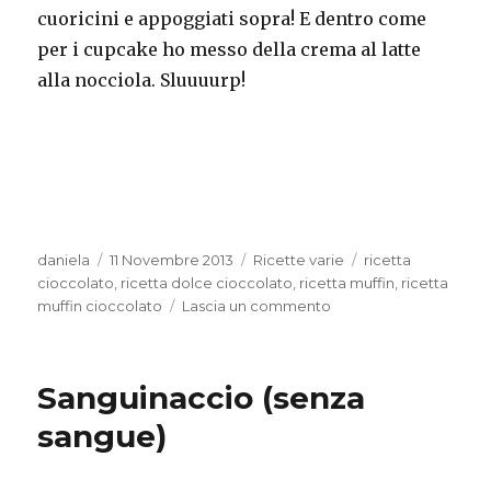
cuoricini e appoggiati sopra! E dentro come
per i cupcake ho messo della crema al latte
alla nocciola. Sluuuurp!
Autore
Pubblicato
Categorie
Tag
daniela
11 Novembre 2013
Ricette varie
ricetta
il
cioccolato
,
ricetta dolce cioccolato
,
ricetta muffin
,
ricetta
su
muffin cioccolato
Lascia un commento
Muffin
al
cioccolato
Sanguinaccio (senza
sangue)