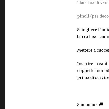
1 bustina di vani
pinoli (per deco
Sciogliere l’ami
burro fuso, canne
Mettere a cuoce
Inserire la vani
coppette monodo
prima di servire
Sluuuuuurp!!!