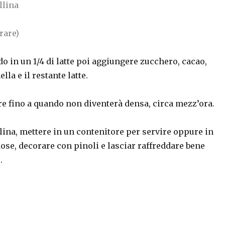
llina
rare)
do in un 1/4 di latte poi aggiungere zucchero, cacao,
lla e il restante latte.
re fino a quando non diventerà densa, circa mezz’ora.
llina, mettere in un contenitore per servire oppure in
se, decorare con pinoli e lasciar raffreddare bene
.