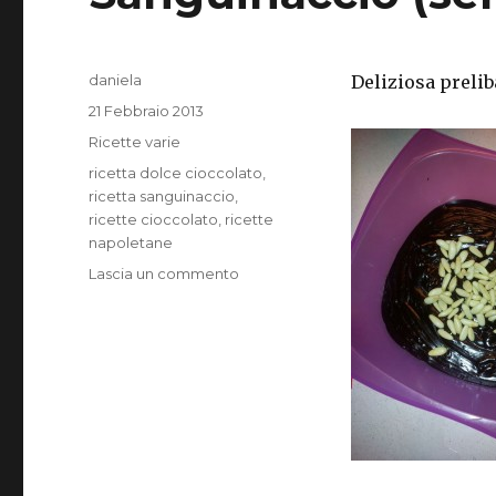
Autore
daniela
Deliziosa prelib
Pubblicato
21 Febbraio 2013
il
Categorie
Ricette varie
Tag
ricetta dolce cioccolato
,
ricetta sanguinaccio
,
ricette cioccolato
,
ricette
napoletane
su
Lascia un commento
Sanguinaccio
(senza
sangue)