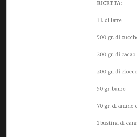
RICETTA:
1 l. di latte
500 gr. di zucch
200 gr. di caca
200 gr. di ciocc
50 gr. burro
70 gr. di amido 
1 bustina di can