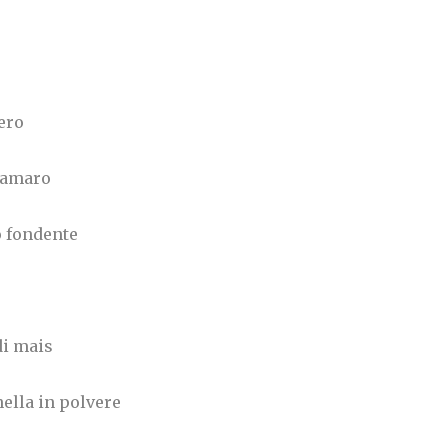
ero
o amaro
o fondente
di mais
nella in polvere