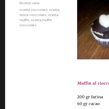
il
Categorie
Ricette varie
Tag
ricetta cioccolato
,
ricetta
dolce cioccolato
,
ricetta
muffin
,
ricetta muffin
cioccolato
Muffin al ciocc
200 gr farina
60 gr cacao