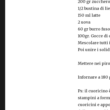
200 gr zuccher
1/2 bustina di li
150 ml latte
2 uova
60 gr burro fuso
100gr. Gocce di 
Mescolare tutti i 
Poi unire i solid
Mettere nei piro
Infornare a 180 
Ps: il cuoricino
stampini a forma
cuoricini e app