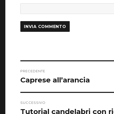
Navigazione
PRECEDENTE
articoli
Caprese all’arancia
Articolo
precedente:
SUCCESSIVO
Tutorial candelabri con ri
Articolo