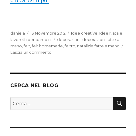
clicca per il pdf
Autore
Pubblicato
Categorie
daniela
13 Novembre 2012
Idee creative
,
Idee Natale
,
il
Tag
lavoretti per bambini
decorazioni
,
decorazioni fatte a
mano
,
felt
,
felt homemade
,
feltro
,
natalizie fatte a mano
su
Lascia un commento
Decorazioni
in
feltro
CERCA NEL BLOG
CER
Cerca: