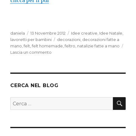
clicca per il pdf
Autore
Pubblicato
Categorie
daniela
13 Novembre 2012
Idee creative
,
Idee Natale
,
il
Tag
lavoretti per bambini
decorazioni
,
decorazioni fatte a
mano
,
felt
,
felt homemade
,
feltro
,
natalizie fatte a mano
su
Lascia un commento
Decorazioni
in
feltro
CERCA NEL BLOG
CER
Cerca: