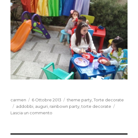
Autore
Pubblicato
Categorie
carmen
6 Ottobre 2013
theme party
,
Torte decorate
Tag
il
addobbi
,
auguri
,
rainbown party
,
torte decorate
su
Lascia un commento
Rainbow
party