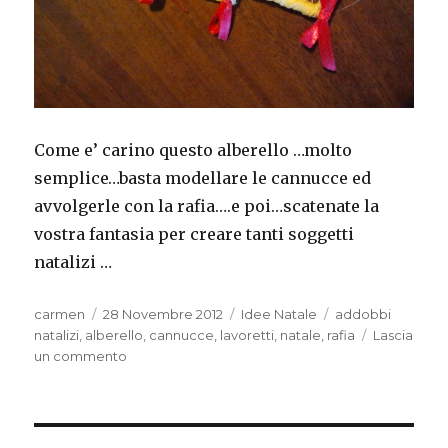
Come e’ carino questo alberello …molto
semplice…basta modellare le cannucce ed
avvolgerle con la rafia….e poi…scatenate la
vostra fantasia per creare tanti soggetti
natalizi …
Autore
Pubblicato
Categorie
Tag
carmen
28 Novembre 2012
Idee Natale
addobbi
il
natalizi
,
alberello
,
cannucce
,
lavoretti
,
natale
,
rafia
Lascia
su
un commento
Alberello
con
cannucce