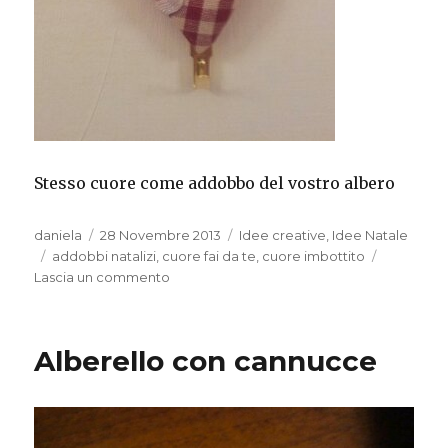
Stesso cuore come addobbo del vostro albero
Autore
Pubblicato
Categorie
daniela
28 Novembre 2013
Idee creative
,
Idee Natale
Tag
il
addobbi natalizi
,
cuore fai da te
,
cuore imbottito
su
Lascia un commento
Appendi
quadretti
Alberello con cannucce