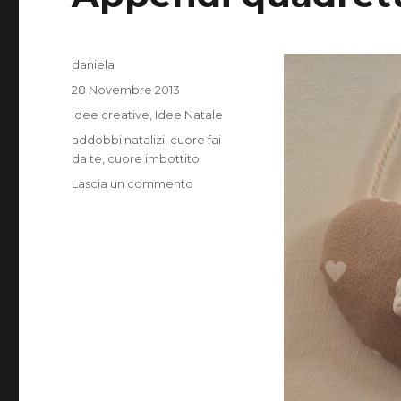
Autore
daniela
Pubblicato
28 Novembre 2013
il
Categorie
Idee creative
,
Idee Natale
Tag
addobbi natalizi
,
cuore fai
da te
,
cuore imbottito
su
Lascia un commento
Appendi
quadretti