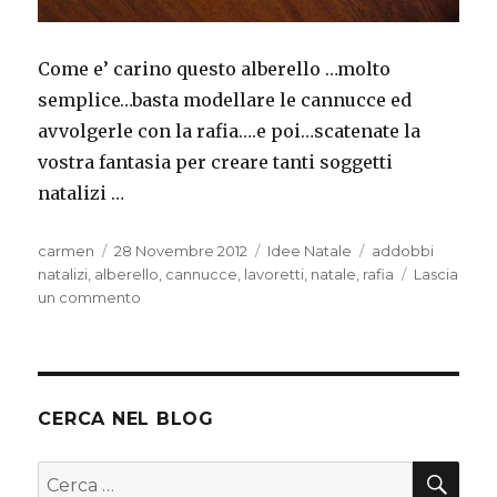
Come e’ carino questo alberello …molto
semplice…basta modellare le cannucce ed
avvolgerle con la rafia….e poi…scatenate la
vostra fantasia per creare tanti soggetti
natalizi …
Autore
Pubblicato
Categorie
Tag
carmen
28 Novembre 2012
Idee Natale
addobbi
il
natalizi
,
alberello
,
cannucce
,
lavoretti
,
natale
,
rafia
Lascia
su
un commento
Alberello
con
cannucce
CERCA NEL BLOG
CER
Cerca: